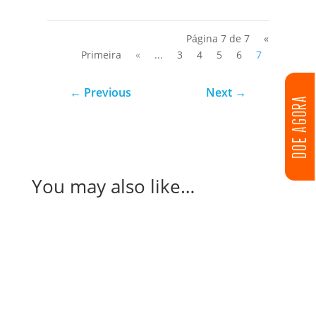
Página 7 de 7
«
Primeira
«
...
3
4
5
6
7
←
Previous
Next
→
DOE AGORA
You may also like…