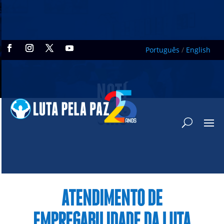
Português
/
English
NOTÍ
CIAS
ATENDIMENTO DE
EMPREGABILIDADE DA LUTA