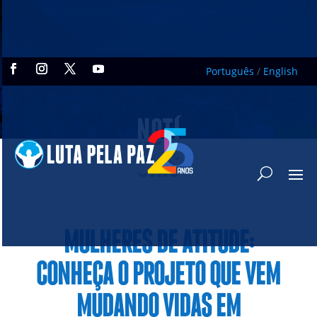
Português
/
English
NOTÍ
CIAS
MULHERES DE ATITUDE:
CONHEÇA O PROJETO QUE VEM
MUDANDO VIDAS EM