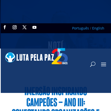
Português
/
English
NOTÍ
CIAS
IMERSÃO INSPIRANDO
CAMPEÕES – ANO III: