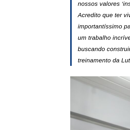
nossos valores ‘in
Acredito que ter v
importantíssimo p
um trabalho incríve
buscando construir
treinamento da Lu