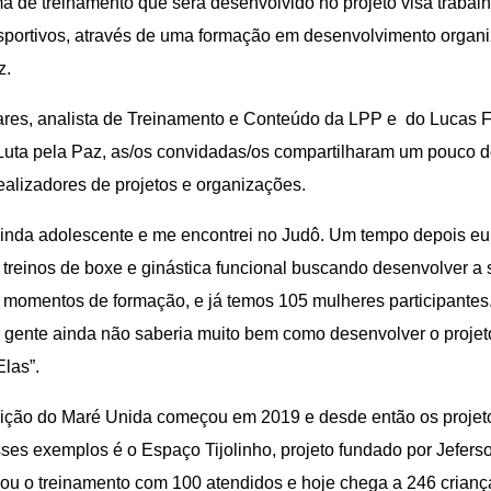
a de treinamento que será desenvolvido no projeto visa trabalha
sportivos, através de uma formação em desenvolvimento organ
z.
s, analista de Treinamento e Conteúdo da LPP e do Lucas Fe
Luta pela Paz, as/os convidadas/os compartilharam um pouco de
ealizadores de projetos e organizações.
nda adolescente e me encontrei no Judô. Um tempo depois eu cr
 treinos de boxe e ginástica funcional buscando desenvolver a s
 momentos de formação, e já temos 105 mulheres participantes.
 gente ainda não saberia muito bem como desenvolver o projeto
Elas”.
dição do Maré Unida começou em 2019 e desde então os projet
es exemplos é o Espaço Tijolinho, projeto fundado por Jefers
u o treinamento com 100 atendidos e hoje chega a 246 criança