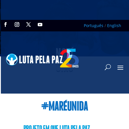
Português
/
English
NOTÍ
CIAS
#MARÉUNIDA