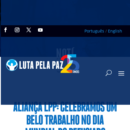
Português
/
English
NOTÍ
CIAS
ALIANÇA LPP: CELEBRAMOS UM
BELO TRABALHO NO DIA