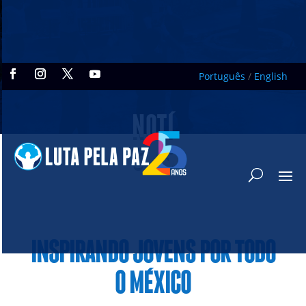
Português
/
English
NOTÍ
CIAS
INSPIRANDO JOVENS POR TODO
O MÉXICO