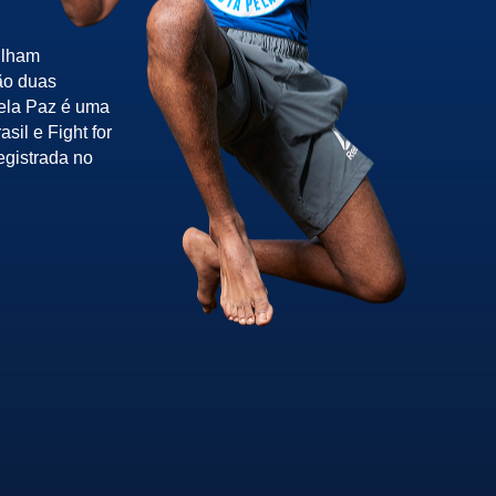
ilham
ão duas
pela Paz é uma
sil e Fight for
egistrada no