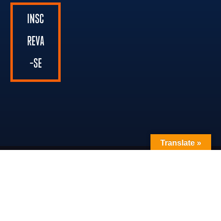
INSC
REVA
-SE
Translate »