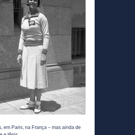
s, em Paris, na França – mas ainda de
 e tênis.