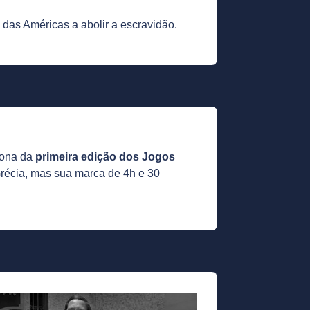
s das Américas a abolir a escravidão.
tona da
primeira edição dos Jogos
récia, mas sua marca de 4h e 30