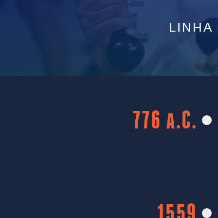
LINHA
776 a.C.
1559