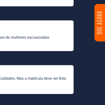
DOE AGORA
lhos de mulheres escravizadas.
uldades. Mas a matrícula deve ser feita