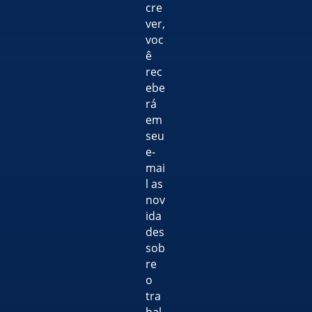
cre
ver,
voc
ê
rec
ebe
rá
em
seu
e-
mai
l as
nov
ida
des
sob
re
o
tra