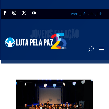
Português
/
English
JOVENS EM AÇÃO