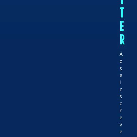
T
T
E
R
A
o
s
e
i
n
s
c
r
e
v
e