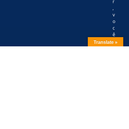
r
,
v
o
c
ê
r
Translate »
e
c
e
b
e
r
á
e
m
s
e
u
e