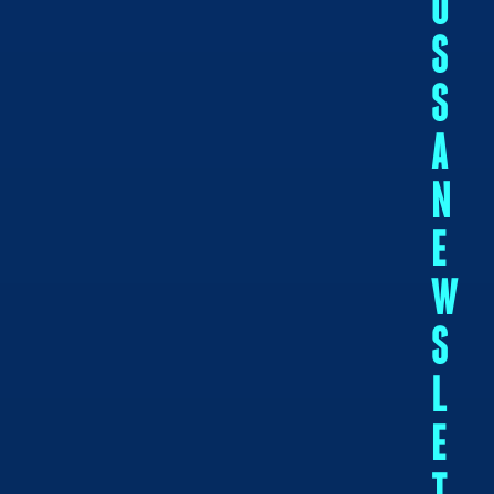
O
S
S
A
N
E
W
S
L
E