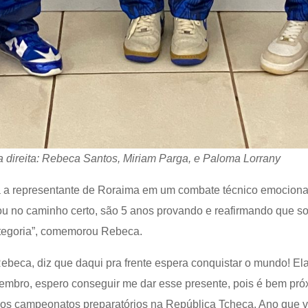
direita: Rebeca Santos, Miriam Parga, e Paloma Lorrany
a a representante de Roraima em um combate técnico emocionant
u no caminho certo, são 5 anos provando e reafirmando que so
tegoria”, comemorou Rebeca.
beca, diz que daqui pra frente espera conquistar o mundo! Ela
bro, espero conseguir me dar esse presente, pois é bem próx
os campeonatos preparatórios na República Tcheca. Ano que v