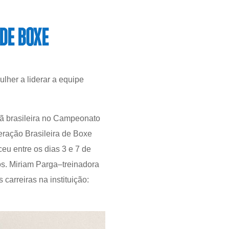
DE BOXE
her a liderar a equipe
eã brasileira no Campeonato
deração Brasileira de Boxe
u entre os dias 3 e 7 de
os. Miriam Parga–treinadora
arreiras na instituição: