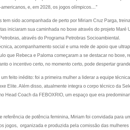
–americanos, e, em 2028, os jogos olímpicos…”
os tem sido acompanhada de perto por Miriam Cruz Parga, trei
tas iniciaram sua caminhada no boxe através do projeto Maré U
 Petrobras, através do Programa Petrobras Socioambiental.
técnica, acompanhamento social e uma rede de apoio que ultrap
ulo que Rebeca e Paloma começaram a se destacar no boxe, re
nto o incentivo certo, no momento certo, pode despertar grand
m feito inédito: foi a primeira mulher a liderar a equipe técni
e Elite. Além disso, atualmente integra o corpo técnico da Sel
o Head Coach da FEBOXRIO, um espaço que era predominan
 referência de potência feminina, Miriam foi convidada para 
os jogos, organizada e produzida pela comissão das mulhere