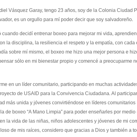
el Vásquez Garay, tengo 23 años, soy de la Colonia Ciudad P
vador, es un orgullo para mí poder decir que soy salvadoreño.
cuando decidí entrenar boxeo para mejorar mi vida, aprendien
on la disciplina, la resiliencia el respeto y la empatía, con cad
ndía sobre mí mismo, el boxeo me hizo una mejor persona e hiz
ensar sólo en mi bienestar propio y comencé a preocuparme no 
rme en un líder comunitario, participando en muchas actividades
royecto de USAID para la Convivencia Ciudadana. Al participar
d más unida y jóvenes convirtiéndose en líderes comunitarios
la de boxeo “A Mano Limpia” para poder enseñarles por medio d
 en la vida de las niñas, niños adolescentes y jóvenes de mi co
lloso de mis raíces, considero que gracias a Dios y también a t