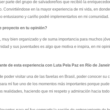
ser parte del grupo de salvadoreños que recibió la enriquecedo
o. Convirtiéndose en la mayor experiencia de mi vida, en donde
o entusiasmo y cariño podré implementarlos en mi comunidad.
e proyecto en tu opinión?
 muy bien organizado y de suma importancia para muchos jóve
ad y sus juventudes es algo que motiva e inspira, en mi opini
te de esta experiencia con Luta Pela Paz en Río de Janei
e poder visitar una de las favelas en Brasil, poder conocer s
, para mí fue uno de los momentos más importantes porque pude 
s realidades, haciendo que mi respeto y admiración hacia todo
evantes para mí fue compartir la sesión de entrenamiento de b