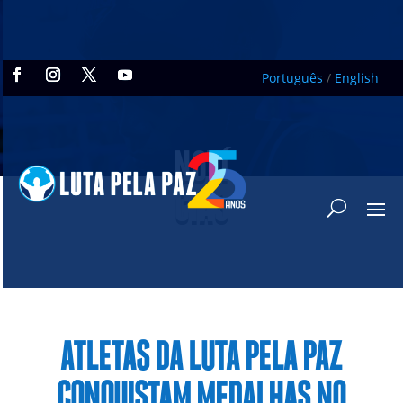
Português
/
English
NOTÍ
CIAS
ATLETAS DA LUTA PELA PAZ
CONQUISTAM MEDALHAS NO