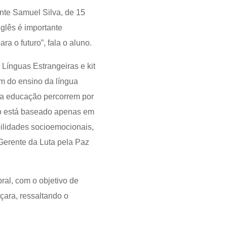
nte Samuel Silva, de 15
nglês é importante
ra o futuro”, fala o aluno.
 Línguas Estrangeiras e kit
ém do ensino da língua
 da educação percorrem por
ão está baseado apenas em
bilidades socioemocionais,
Gerente da Luta pela Paz
ral, com o objetivo de
içara, ressaltando o