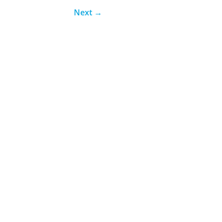
Next
→
unos O jiu-jítsu é uma das...