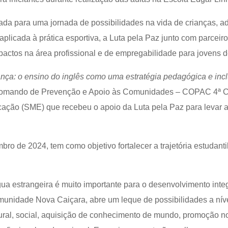
ada para uma jornada de possibilidades na vida de crianças, a
aplicada à prática esportiva, a Luta pela Paz junto com parceir
actos na área profissional e de empregabilidade para jovens 
ça: o ensino do inglês como uma estratégia pedagógica e incl
omando de Prevenção e Apoio às Comunidades – COPAC 4ª CI
cação (SME) que recebeu o apoio da Luta pela Paz para levar 
bro de 2024, tem como objetivo fortalecer a trajetória estudanti
a estrangeira é muito importante para o desenvolvimento integ
omunidade Nova Caiçara, abre um leque de possibilidades a ní
ural, social, aquisição de conhecimento de mundo, promoção no