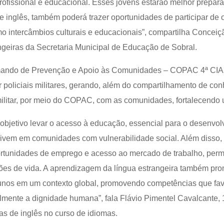
ofissional e educacional. Esses jovens estarão melhor prepar
e inglês, também poderá trazer oportunidades de participar de o
o intercâmbios culturais e educacionais”, compartilha Conceiçã
ngeiras da Secretaria Municipal de Educação de Sobral.
mando de Prevenção e Apoio às Comunidades – COPAC 4ª CIA, 
 policiais militares, gerando, além do compartilhamento de co
militar, por meio do COPAC, com as comunidades, fortalecendo 
objetivo levar o acesso à educação, essencial para o desenvol
 vivem em comunidades com vulnerabilidade social. Além disso
rtunidades de emprego e acesso ao mercado de trabalho, perm
es de vida. A aprendizagem da língua estrangeira também prom
unos em um contexto global, promovendo competências que fav
palmente a dignidade humana”, fala Flávio Pimentel Cavalcan
las de inglês no curso de idiomas.