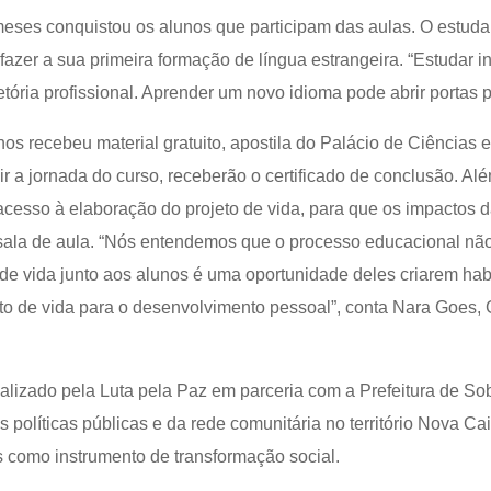
meses conquistou os alunos que participam das aulas. O estuda
fazer a sua primeira formação de língua estrangeira. “Estudar i
tória profissional. Aprender um novo idioma pode abrir portas pa
os recebeu material gratuito, apostila do Palácio de Ciências e
ir a jornada do curso, receberão o certificado de conclusão. Al
 acesso à elaboração do projeto de vida, para que os impactos
 sala de aula. “Nós entendemos que o processo educacional n
o de vida junto aos alunos é uma oportunidade deles criarem ha
 de vida para o desenvolvimento pessoal”, conta Nara Goes, 
alizado pela Luta pela Paz em parceria com a Prefeitura de Sob
 políticas públicas e da rede comunitária no território Nova Ca
 como instrumento de transformação social.