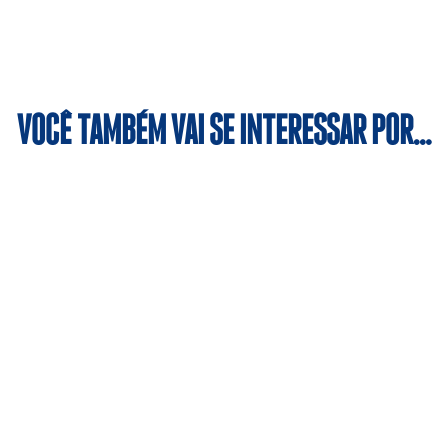
VOCÊ TAMBÉM VAI SE INTERESSAR POR…
iplina, a modalidade contribui para a formação cidadã dos al