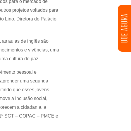
ados para o mercado de
utros projetos voltados para
DOE AGORA
o Lino, Diretora do Palácio
as aulas de inglês são
nhecimentos e vivências, uma
uma cultura de paz.
vimento pessoal e
, aprender uma segunda
itindo que esses jovens
ove a inclusão social,
orecem a cidadania, a
te, 1º SGT – COPAC – PMCE e