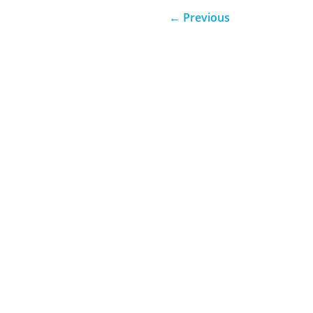
←
Previous
Através da confiança e da disc