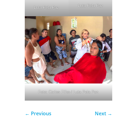
Luta Pela Paz
Luta Pela Paz
Foto: Carlos Filho / Luta Pela Paz
←
Previous
Next
→