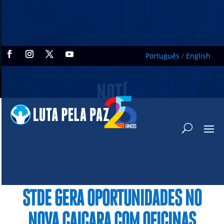
Português
/
English
NOTÍ
CIAS
STDE GERA OPORTUNIDADES NO
NOVA CAIÇARA COM OFICINAS