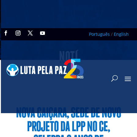
Português
/
English
NOTÍ
CIAS
NOVA CAIÇARA, SEDE DE NOVO
PROJETO DA LPP NO CE,