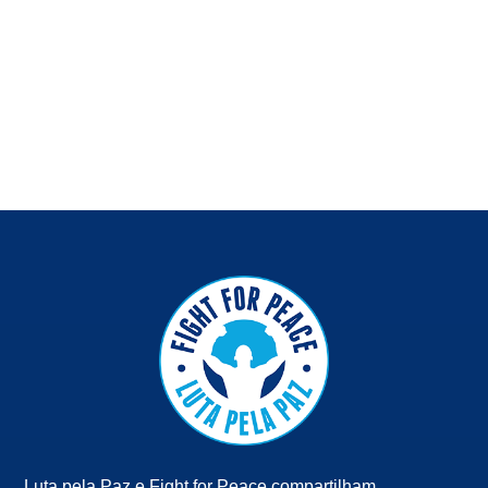
Luta pela Paz e Fight for Peace compartilham