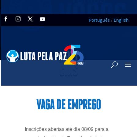
Português
/
English
NOTÍ
CIAS
VAGA DE EMPREGO
Inscrições abertas até dia 08/09 para a