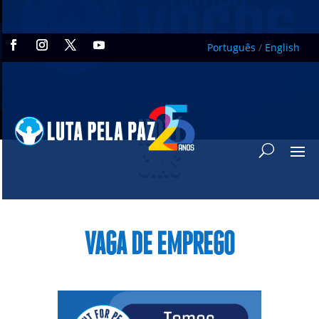
Português
/
English
NOTÍ
CIAS
VAGA DE EMPREGO