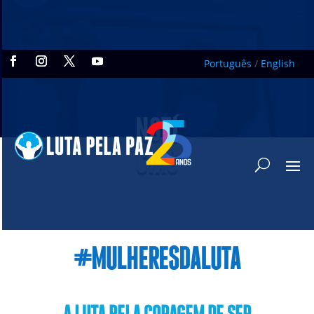
Português
/
English
NOTÍ
CIAS
#MULHERESDALUTA