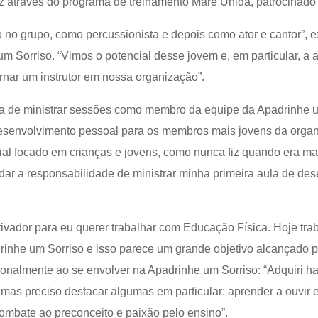
z através do programa de treinamento Maré Unida, patrocinado 
 no grupo, como percussionista e depois como ator e cantor”, e
 Sorriso. “Vimos o potencial desse jovem e, em particular, a a
tornar um instrutor em nossa organização”.
a de ministrar sessões como membro da equipe da Apadrinhe 
senvolvimento pessoal para os membros mais jovens da organi
cial focado em crianças e jovens, como nunca fiz quando era m
dar a responsabilidade de ministrar minha primeira aula de de
tivador para eu querer trabalhar com Educação Física. Hoje tra
drinhe um Sorriso e isso parece um grande objetivo alcançado 
ionalmente ao se envolver na Apadrinhe um Sorriso: “Adquiri ha
mas preciso destacar algumas em particular: aprender a ouvir e
combate ao preconceito e paixão pelo ensino”.