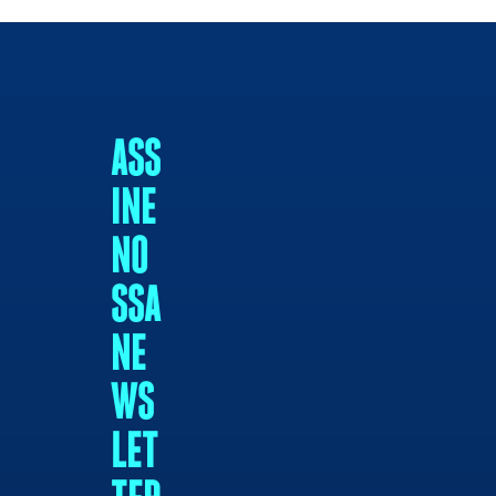
ASS
INE
NO
SSA
NE
WS
LET