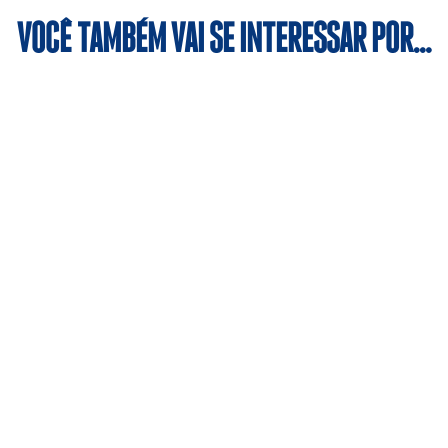
VOCÊ TAMBÉM VAI SE INTERESSAR POR…
iplina, a modalidade contribui para a formação cidadã dos al
 por uma equipe multidisciplinar proporcionam direcionam