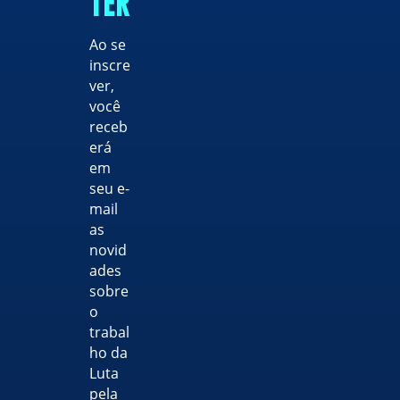
TER
Ao se
inscre
ver,
você
receb
erá
em
seu e-
mail
as
novid
ades
sobre
o
trabal
ho da
Luta
pela