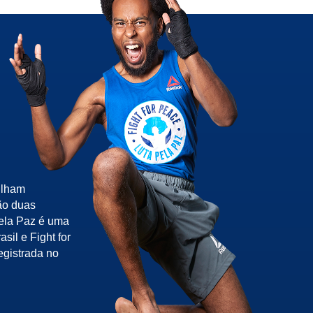
ilham
ão duas
pela Paz é uma
sil e Fight for
egistrada no