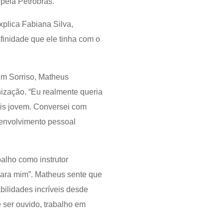
pela Petrobras.
xplica Fabiana Silva,
finidade que ele tinha com o
um Sorriso, Matheus
zação. “Eu realmente queria
ais jovem. Conversei com
senvolvimento pessoal
balho como instrutor
para mim”. Matheus sente que
bilidades incríveis desde
 ser ouvido, trabalho em