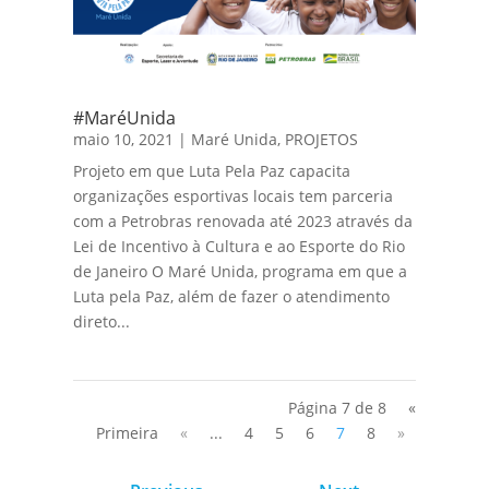
#MaréUnida
maio 10, 2021
|
Maré Unida
,
PROJETOS
Projeto em que Luta Pela Paz capacita
organizações esportivas locais tem parceria
com a Petrobras renovada até 2023 através da
Lei de Incentivo à Cultura e ao Esporte do Rio
de Janeiro O Maré Unida, programa em que a
Luta pela Paz, além de fazer o atendimento
direto...
Página 7 de 8
«
Primeira
«
...
4
5
6
7
8
»