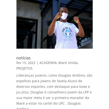
notícias
fev 15, 2022
|
ACADEMIA
,
Maré Unida
,
PROJETOS
Lideranças juvenis, como Douglas Antônio, são
espelhos para jovens de favela Aluno de
diversos esportes, com destaque para boxe e
jiu-jitsu, Douglas é conselheiro jovem da LPP e
sua maior meta é ser o primeiro morador da
Maré a estar no cartel do UFC . Douglas
Antônio...