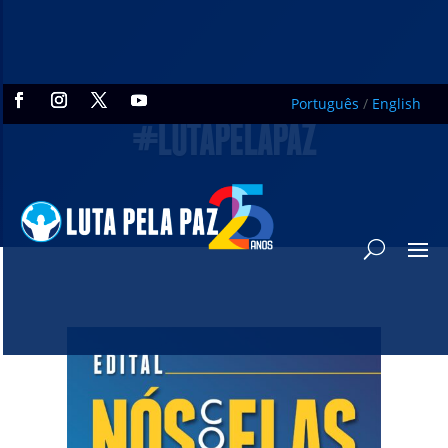
Português
/
English
#LUTAPELAPAZ