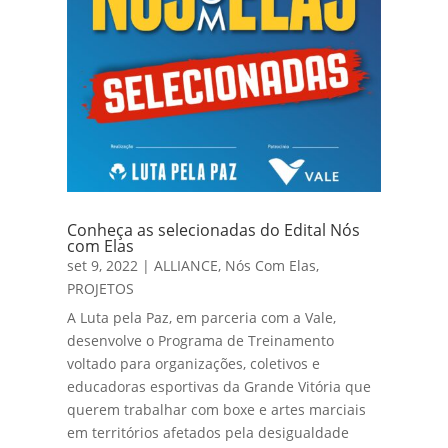
Conheça as selecionadas do Edital Nós
com Elas
set 9, 2022
|
ALLIANCE
,
Nós Com Elas
,
PROJETOS
A Luta pela Paz, em parceria com a Vale,
desenvolve o Programa de Treinamento
voltado para organizações, coletivos e
educadoras esportivas da Grande Vitória que
querem trabalhar com boxe e artes marciais
em territórios afetados pela desigualdade