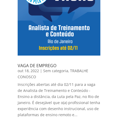
VAGA DE EMPREGO
out 18, 2022
|
Sem categoria
,
TRABALHE
CONOSCO
Inscrições abertas até dia 02/11 para a vaga
de Analista de Treinamento e Conteúdo -
Ensino a distância, da Luta pela Paz, no Rio de
Janeiro. É desejável que o(a) profissional tenha
experiência com desenho instrucional, uso de
plataformas de ensino remoto e...