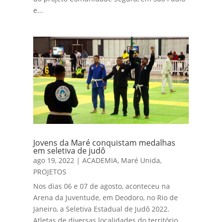
e...
Jovens da Maré conquistam medalhas
em seletiva de judô
ago 19, 2022
|
ACADEMIA
,
Maré Unida
,
PROJETOS
Nos dias 06 e 07 de agosto, aconteceu na
Arena da Juventude, em Deodoro, no Rio de
Janeiro, a Seletiva Estadual de Judô 2022.
Atletas de diversas localidades do território