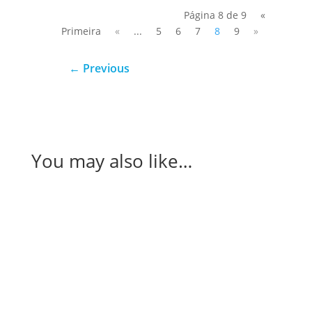
Página 8 de 9
«
Primeira
«
...
5
6
7
8
9
»
←
Previous
You may also like…