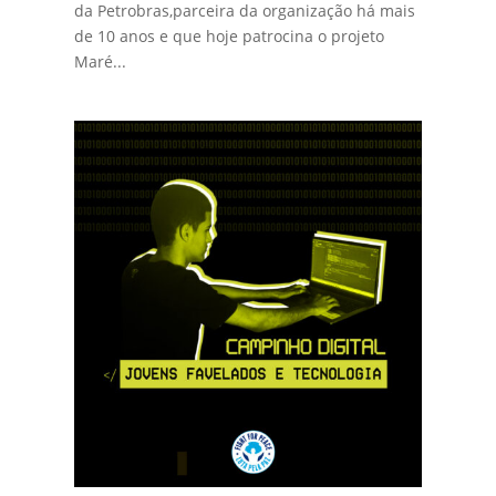
da Petrobras,parceira da organização há mais
de 10 anos e que hoje patrocina o projeto
Maré...