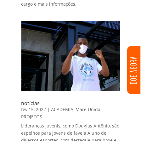
cargo e mais informações.
DOE AGORA
notícias
fev 15, 2022
|
ACADEMIA
,
Maré Unida
,
PROJETOS
Lideranças juvenis, como Douglas Antônio, são
espelhos para jovens de favela Aluno de
diversos esportes, com destaque para boxe e