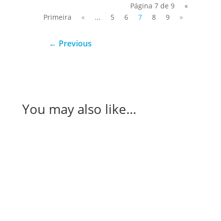
Página 7 de 9
«
Primeira
«
...
5
6
7
8
9
»
←
Previous
You may also like…