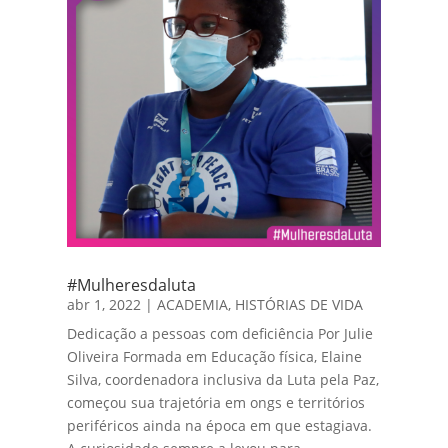
#Mulheresdaluta
abr 1, 2022
|
ACADEMIA
,
HISTÓRIAS DE VIDA
Dedicação a pessoas com deficiência Por Julie
Oliveira Formada em Educação física, Elaine
Silva, coordenadora inclusiva da Luta pela Paz,
começou sua trajetória em ongs e territórios
periféricos ainda na época em que estagiava.