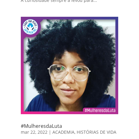
A curiosidade sempre a levou para...
#MulheresdaLuta
mar 22, 2022
|
ACADEMIA
,
HISTÓRIAS DE VIDA